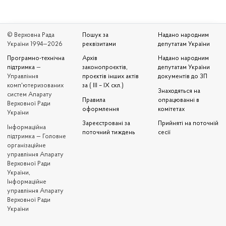
© Верховна Рада
Пошук за
Надано народним
України 1994—2026
реквізитами
депутатам України
Програмно-технічна
Архів
Надано народним
підтримка
—
законопроєктів,
депутатам України
Управління
проєктів інших актів
документів до ЗП
комп'ютеризованих
за ( III – IX скл.)
Знаходяться на
систем Апарату
Правила
опрацюванні в
Верховної Ради
оформлення
комітетах
України
Зареєстровані за
Прийняті на поточній
Iнформаційна
поточний тиждень
сесії
підтримка — Головне
організаційне
управління Апарату
Верховної Ради
України,
Інформаційне
управління Апарату
Верховної Ради
України