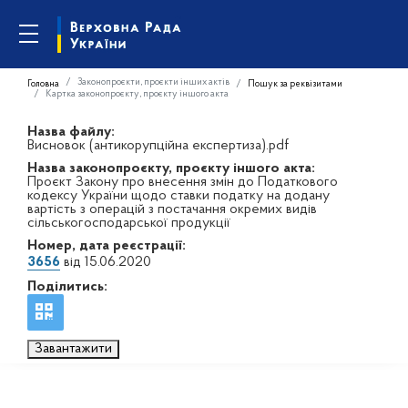
Законопроєкти, проєкти інших актів
Головна
Пошук за реквізитами
Картка законопроєкту, проєкту іншого акта
Назва файлу:
Висновок (антикорупційна експертиза).pdf
Назва законопроєкту, проєкту іншого акта:
Проєкт Закону про внесення змін до Податкового
кодексу України щодо ставки податку на додану
вартість з операцій з постачання окремих видів
сільськогосподарської продукції
Номер, дата реєстрації:
3656
від 15.06.2020
Поділитись:
Завантажити