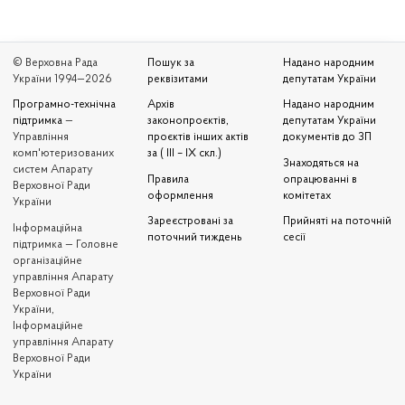
© Верховна Рада
Пошук за
Надано народним
України 1994—2026
реквізитами
депутатам України
Програмно-технічна
Архів
Надано народним
підтримка
—
законопроєктів,
депутатам України
Управління
проєктів інших актів
документів до ЗП
комп'ютеризованих
за ( III – IX скл.)
Знаходяться на
систем Апарату
Правила
опрацюванні в
Верховної Ради
оформлення
комітетах
України
Зареєстровані за
Прийняті на поточній
Iнформаційна
поточний тиждень
сесії
підтримка — Головне
організаційне
управління Апарату
Верховної Ради
України,
Інформаційне
управління Апарату
Верховної Ради
України