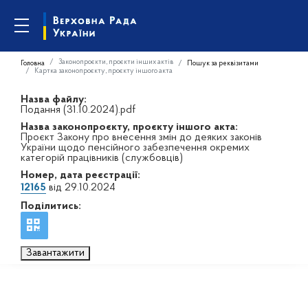
Законопроєкти, проєкти інших актів
Головна
Пошук за реквізитами
Картка законопроєкту, проєкту іншого акта
Назва файлу:
Подання (31.10.2024).pdf
Назва законопроєкту, проєкту іншого акта:
Проєкт Закону про внесення змін до деяких законів
України щодо пенсійного забезпечення окремих
категорій працівників (службовців)
Номер, дата реєстрації:
12165
від 29.10.2024
Поділитись:
Завантажити