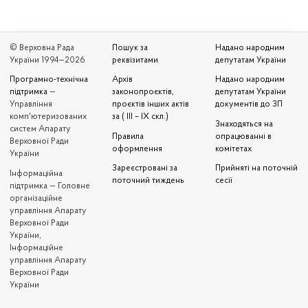
© Верховна Рада
Пошук за
Надано народним
України 1994—2026
реквізитами
депутатам України
Програмно-технічна
Архів
Надано народним
підтримка
—
законопроєктів,
депутатам України
Управління
проєктів інших актів
документів до ЗП
комп'ютеризованих
за ( III – IX скл.)
Знаходяться на
систем Апарату
Правила
опрацюванні в
Верховної Ради
оформлення
комітетах
України
Зареєстровані за
Прийняті на поточній
Iнформаційна
поточний тиждень
сесії
підтримка — Головне
організаційне
управління Апарату
Верховної Ради
України,
Інформаційне
управління Апарату
Верховної Ради
України