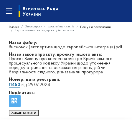
Законопроєкти, проєкти інших актів
Головна
Пошук за реквізитами
Картка законопроєкту, проєкту іншого акта
Назва файлу:
Висновок (експертиза щодо європейської інтеграції).pdf
Назва законопроєкту, проєкту іншого акта:
Проєкт Закону про внесення змін до Кримінального
процесуального кодексу України щодо уточнення
порядку отримання та оскарження рішень, дій чи
бездіяльності слідчого, дізнавача чи прокурора
Номер, дата реєстрації:
11450
від 29.07.2024
Поділитись:
Завантажити