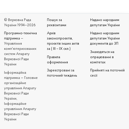
© Верховна Рада
Пошук за
Надано народним
України 1994—2026
реквізитами
депутатам України
Програмно-технічна
Архів
Надано народним
підтримка
—
законопроєктів,
депутатам України
Управління
проєктів інших актів
документів до ЗП
комп'ютеризованих
за ( III – IX скл.)
Знаходяться на
систем Апарату
Правила
опрацюванні в
Верховної Ради
оформлення
комітетах
України
Зареєстровані за
Прийняті на поточній
Iнформаційна
поточний тиждень
сесії
підтримка — Головне
організаційне
управління Апарату
Верховної Ради
України,
Інформаційне
управління Апарату
Верховної Ради
України