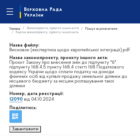
Законопроєкти, проєкти інших актів
Головна
Пошук за реквізитами
Картка законопроєкту, проєкту іншого акта
Назва файлу:
Висновок (експертиза щодо європейської інтеграції).pdf
Назва законопроєкту, проєкту іншого акта:
Проєкт Закону про внесення змін до підпункту "б"
підпункту 168.4.5 пункту 168.4 статті 168 Податкового
кодексу України щодо сплати податку на доходи
фізичних осіб від купівлі-продажу земельної ділянки до
місцевого бюджету за місцем розташування такої
ділянки
Номер, дата реєстрації:
12090
від 04.10.2024
Поділитись:
Завантажити