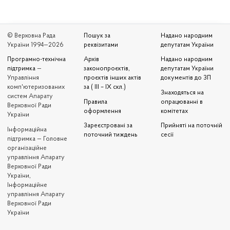
© Верховна Рада
Пошук за
Надано народним
України 1994—2026
реквізитами
депутатам України
Програмно-технічна
Архів
Надано народним
підтримка
—
законопроєктів,
депутатам України
Управління
проєктів інших актів
документів до ЗП
комп'ютеризованих
за ( III – IX скл.)
Знаходяться на
систем Апарату
Правила
опрацюванні в
Верховної Ради
оформлення
комітетах
України
Зареєстровані за
Прийняті на поточній
Iнформаційна
поточний тиждень
сесії
підтримка — Головне
організаційне
управління Апарату
Верховної Ради
України,
Інформаційне
управління Апарату
Верховної Ради
України