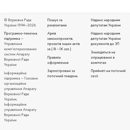
© Верховна Рада
Пошук за
Надано народним
України 1994—2026
реквізитами
депутатам України
Програмно-технічна
Архів
Надано народним
підтримка
—
законопроєктів,
депутатам України
Управління
проєктів інших актів
документів до ЗП
комп'ютеризованих
за ( III – IX скл.)
Знаходяться на
систем Апарату
Правила
опрацюванні в
Верховної Ради
оформлення
комітетах
України
Зареєстровані за
Прийняті на поточній
Iнформаційна
поточний тиждень
сесії
підтримка — Головне
організаційне
управління Апарату
Верховної Ради
України,
Інформаційне
управління Апарату
Верховної Ради
України