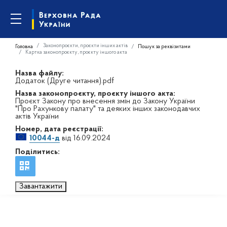
Законопроєкти, проєкти інших актів
Головна
Пошук за реквізитами
Картка законопроєкту, проєкту іншого акта
Назва файлу:
Додаток (Друге читання).pdf
Назва законопроєкту, проєкту іншого акта:
Проєкт Закону про внесення змін до Закону України
"Про Рахункову палату" та деяких інших законодавчих
актів України
Номер, дата реєстрації:
10044-д
від 16.09.2024
Поділитись:
Завантажити