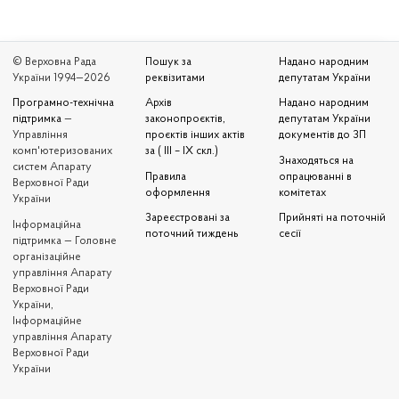
© Верховна Рада
Пошук за
Надано народним
України 1994—2026
реквізитами
депутатам України
Програмно-технічна
Архів
Надано народним
підтримка
—
законопроєктів,
депутатам України
Управління
проєктів інших актів
документів до ЗП
комп'ютеризованих
за ( III – IX скл.)
Знаходяться на
систем Апарату
Правила
опрацюванні в
Верховної Ради
оформлення
комітетах
України
Зареєстровані за
Прийняті на поточній
Iнформаційна
поточний тиждень
сесії
підтримка — Головне
організаційне
управління Апарату
Верховної Ради
України,
Інформаційне
управління Апарату
Верховної Ради
України