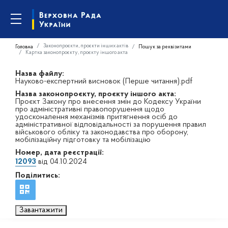
Законопроєкти, проєкти інших актів
Головна
Пошук за реквізитами
Картка законопроєкту, проєкту іншого акта
Назва файлу:
Науково-експертний висновок (Перше читання).pdf
Назва законопроєкту, проєкту іншого акта:
Проєкт Закону про внесення змін до Кодексу України
про адміністративні правопорушення щодо
удосконалення механізмів притягнення осіб до
адміністративної відповідальності за порушення правил
військового обліку та законодавства про оборону,
мобілізаційну підготовку та мобілізацію
Номер, дата реєстрації:
12093
від 04.10.2024
Поділитись:
Завантажити