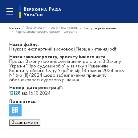
Законопроєкти, проєкти інших актів
Головна
Пошук за реквізитами
Картка законопроєкту, проєкту іншого акта
Назва файлу:
Науково-експертний висновок (Перше читання).pdf
Назва законопроєкту, проєкту іншого акта:
Проєкт Закону про внесення зміни до статті 3 Закону
України "Про судовий збір" у зв’язку з Рішенням
Конституційного Суду України від 13 травня 2024 року
№ 6-р (ІІ)/2024 щодо забезпечення принципу
обов’язковості судового рішення
Номер, дата реєстрації:
12128
від 16.10.2024
Поділитись:
Завантажити