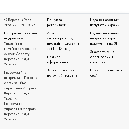
© Верховна Рада
Пошук за
Надано народним
України 1994—2026
реквізитами
депутатам України
Програмно-технічна
Архів
Надано народним
підтримка
—
законопроєктів,
депутатам України
Управління
проєктів інших актів
документів до ЗП
комп'ютеризованих
за ( III – IX скл.)
Знаходяться на
систем Апарату
Правила
опрацюванні в
Верховної Ради
оформлення
комітетах
України
Зареєстровані за
Прийняті на поточній
Iнформаційна
поточний тиждень
сесії
підтримка — Головне
організаційне
управління Апарату
Верховної Ради
України,
Інформаційне
управління Апарату
Верховної Ради
України