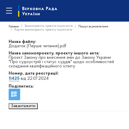
Законопроєкти, проєкти інших актів
Головна
Пошук за реквізитами
Картка законопроєкту, проєкту іншого акта
Назва файлу:
Додаток (Перше читання).pdf
Назва законопроєкту, проєкту іншого акта:
Проєкт Закону про внесення змін до Закону України
"Про судоустрій і статус суддів" щодо особливостей
складання кваліфікаційного іспиту
Номер, дата реєстрації:
11425
від 22.07.2024
Поділитись:
Завантажити