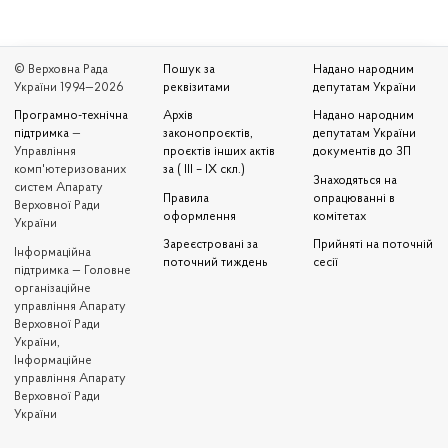
© Верховна Рада
Пошук за
Надано народним
України 1994—2026
реквізитами
депутатам України
Програмно-технічна
Архів
Надано народним
підтримка
—
законопроєктів,
депутатам України
Управління
проєктів інших актів
документів до ЗП
комп'ютеризованих
за ( III – IX скл.)
Знаходяться на
систем Апарату
Правила
опрацюванні в
Верховної Ради
оформлення
комітетах
України
Зареєстровані за
Прийняті на поточній
Iнформаційна
поточний тиждень
сесії
підтримка — Головне
організаційне
управління Апарату
Верховної Ради
України,
Інформаційне
управління Апарату
Верховної Ради
України