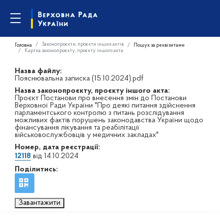
Законопроєкти, проєкти інших актів
Головна
Пошук за реквізитами
Картка законопроєкту, проєкту іншого акта
Назва файлу:
Пояснювальна записка (15.10.2024).pdf
Назва законопроєкту, проєкту іншого акта:
Проєкт Постанови про внесення змін до Постанови
Верховної Ради України "Про деякі питання здійснення
парламентського контролю з питань розслідування
можливих фактів порушень законодавства України щодо
фінансування лікування та реабілітації
військовослужбовців у медичних закладах"
Номер, дата реєстрації:
12118
від 14.10.2024
Поділитись:
Завантажити