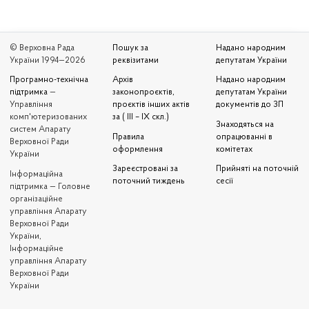
© Верховна Рада
Пошук за
Надано народним
України 1994—2026
реквізитами
депутатам України
Програмно-технічна
Архів
Надано народним
підтримка
—
законопроєктів,
депутатам України
Управління
проєктів інших актів
документів до ЗП
комп'ютеризованих
за ( III – IX скл.)
Знаходяться на
систем Апарату
Правила
опрацюванні в
Верховної Ради
оформлення
комітетах
України
Зареєстровані за
Прийняті на поточній
Iнформаційна
поточний тиждень
сесії
підтримка — Головне
організаційне
управління Апарату
Верховної Ради
України,
Інформаційне
управління Апарату
Верховної Ради
України