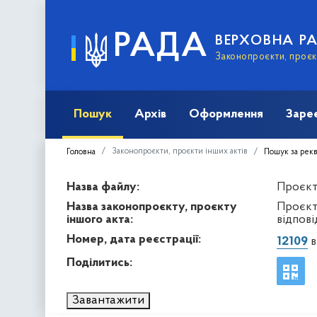
РАДА
ВЕРХОВНА Р
Законопроєкти, проєкт
Пошук
Архів
Оформлення
Заре
Законопроєкти, проєкти інших актів
Головна
Пошук за рек
Назва файлу:
Проєкт 
Назва законопроєкту, проєкту
Проєкт
іншого акта:
відпов
Номер, дата реєстрації:
12109
в
Поділитись:
Завантажити