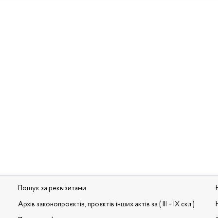
Пошук за реквізитами
Архів законопроєктів, проєктів інших актів за ( III – IX скл.)