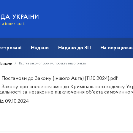
АДА УКРАЇНИ
и інших актів
єстровані
Надано
Надано до ЗП
На опрацюван
Картка законопроєкту, проєкту іншого акта
візитами
Постанови до Закону (іншого Акта) (11.10.2024).pdf
 Закону про внесення змін до Кримінального кодексу Ук
ідальності за незаконне підключення об'єкта самочинно
ід 09.10.2024