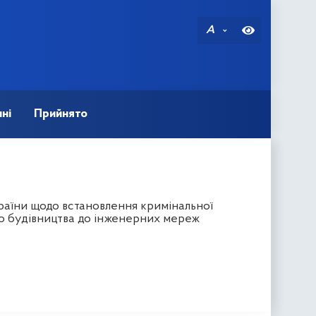
A
ні
Прийнято
раїни щодо встановлення кримінальної
го будівництва до інженерних мереж