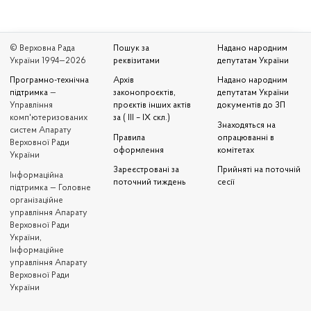
© Верховна Рада
Пошук за
Надано народним
України 1994—2026
реквізитами
депутатам України
Програмно-технічна
Архів
Надано народним
підтримка
—
законопроєктів,
депутатам України
Управління
проєктів інших актів
документів до ЗП
комп'ютеризованих
за ( III – IX скл.)
Знаходяться на
систем Апарату
Правила
опрацюванні в
Верховної Ради
оформлення
комітетах
України
Зареєстровані за
Прийняті на поточній
Iнформаційна
поточний тиждень
сесії
підтримка — Головне
організаційне
управління Апарату
Верховної Ради
України,
Інформаційне
управління Апарату
Верховної Ради
України