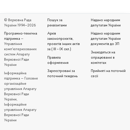
© Верховна Рада
Пошук за
Надано народним
України 1994—2026
реквізитами
депутатам України
Програмно-технічна
Архів
Надано народним
підтримка
—
законопроєктів,
депутатам України
Управління
проєктів інших актів
документів до ЗП
комп'ютеризованих
за ( III – IX скл.)
Знаходяться на
систем Апарату
Правила
опрацюванні в
Верховної Ради
оформлення
комітетах
України
Зареєстровані за
Прийняті на поточній
Iнформаційна
поточний тиждень
сесії
підтримка — Головне
організаційне
управління Апарату
Верховної Ради
України,
Інформаційне
управління Апарату
Верховної Ради
України