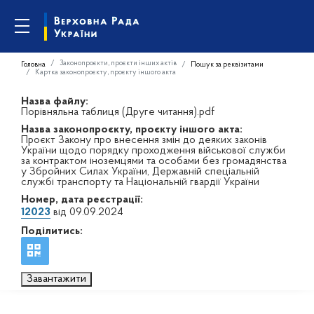
Законопроєкти, проєкти інших актів
Головна
Пошук за реквізитами
Картка законопроєкту, проєкту іншого акта
Назва файлу:
Порівняльна таблиця (Друге читання).pdf
Назва законопроєкту, проєкту іншого акта:
Проєкт Закону про внесення змін до деяких законів
України щодо порядку проходження військової служби
за контрактом іноземцями та особами без громадянства
у Збройних Силах України, Державній спеціальній
службі транспорту та Національній гвардії України
Номер, дата реєстрації:
12023
від 09.09.2024
Поділитись:
Завантажити