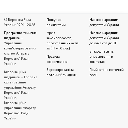
© Верховна Рада
Пошук за
Надано народним
України 1994—2026
реквізитами
депутатам України
Програмно-технічна
Архів
Надано народним
підтримка
—
законопроєктів,
депутатам України
Управління
проєктів інших актів
документів до ЗП
комп'ютеризованих
за ( III – IX скл.)
Знаходяться на
систем Апарату
Правила
опрацюванні в
Верховної Ради
оформлення
комітетах
України
Зареєстровані за
Прийняті на поточній
Iнформаційна
поточний тиждень
сесії
підтримка — Головне
організаційне
управління Апарату
Верховної Ради
України,
Інформаційне
управління Апарату
Верховної Ради
України