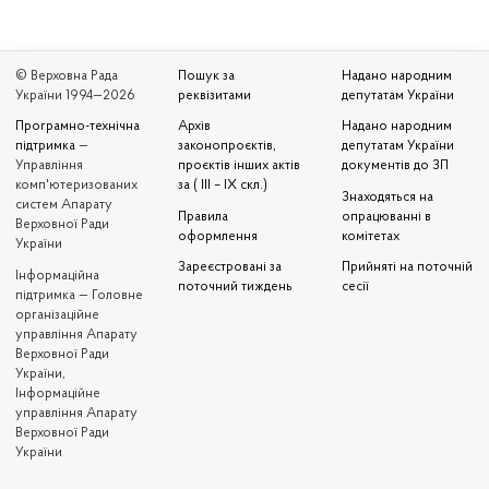
© Верховна Рада
Пошук за
Надано народним
України 1994—2026
реквізитами
депутатам України
Програмно-технічна
Архів
Надано народним
підтримка
—
законопроєктів,
депутатам України
Управління
проєктів інших актів
документів до ЗП
комп'ютеризованих
за ( III – IX скл.)
Знаходяться на
систем Апарату
Правила
опрацюванні в
Верховної Ради
оформлення
комітетах
України
Зареєстровані за
Прийняті на поточній
Iнформаційна
поточний тиждень
сесії
підтримка — Головне
організаційне
управління Апарату
Верховної Ради
України,
Інформаційне
управління Апарату
Верховної Ради
України