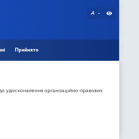
A
ні
Прийнято
одо удосконалення організаційно-правових