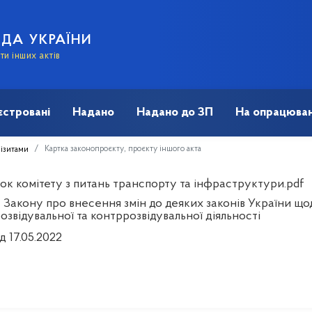
АДА УКРАЇНИ
и інших актів
єстровані
Надано
Надано до ЗП
На опрацюван
Картка законопроєкту, проєкту іншого акта
візитами
ок комітету з питань транспорту та інфраструктури.pdf
 Закону про внесення змін до деяких законів України щ
озвідувальної та контррозвідувальної діяльності
д 17.05.2022