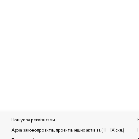
Пошук за реквізитами
Архів законопроєктів, проєктів інших актів за ( III – IX скл.)