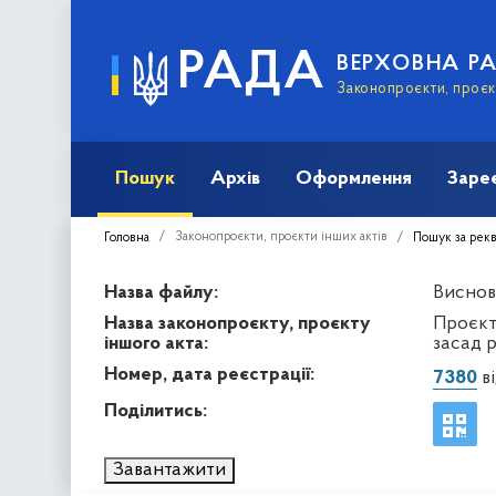
РАДА
ВЕРХОВНА Р
Законопроєкти, проєкт
Пошук
Архів
Оформлення
Заре
Законопроєкти, проєкти інших актів
Головна
Пошук за рек
Назва файлу:
Виснов
Назва законопроєкту, проєкту
Проєкт
іншого акта:
засад р
Номер, дата реєстрації:
7380
ві
Поділитись:
Завантажити