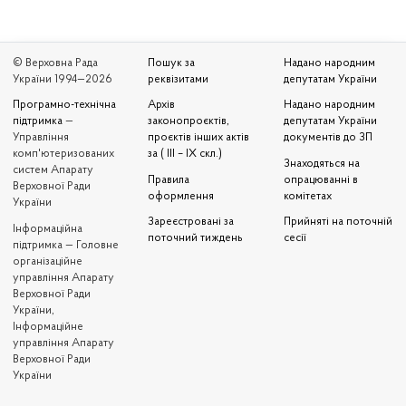
© Верховна Рада
Пошук за
Надано народним
України 1994—2026
реквізитами
депутатам України
Програмно-технічна
Архів
Надано народним
підтримка
—
законопроєктів,
депутатам України
Управління
проєктів інших актів
документів до ЗП
комп'ютеризованих
за ( III – IX скл.)
Знаходяться на
систем Апарату
Правила
опрацюванні в
Верховної Ради
оформлення
комітетах
України
Зареєстровані за
Прийняті на поточній
Iнформаційна
поточний тиждень
сесії
підтримка — Головне
організаційне
управління Апарату
Верховної Ради
України,
Інформаційне
управління Апарату
Верховної Ради
України