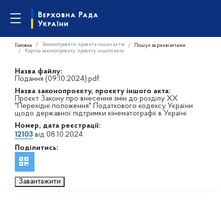
Законопроєкти, проєкти інших актів
Головна
Пошук за реквізитами
Картка законопроєкту, проєкту іншого акта
Назва файлу:
Подання (09.10.2024).pdf
Назва законопроєкту, проєкту іншого акта:
Проєкт Закону про внесення змін до розділу XX
"Перехідні положення" Податкового кодексу України
щодо державної підтримки кінематографії в Україні
Номер, дата реєстрації:
12103
від 08.10.2024
Поділитись:
Завантажити