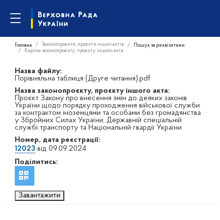
Законопроєкти, проєкти інших актів
Головна
Пошук за реквізитами
Картка законопроєкту, проєкту іншого акта
Назва файлу:
Порівняльна таблиця (Друге читання).pdf
Назва законопроєкту, проєкту іншого акта:
Проєкт Закону про внесення змін до деяких законів
України щодо порядку проходження військової служби
за контрактом іноземцями та особами без громадянства
у Збройних Силах України, Державній спеціальній
службі транспорту та Національній гвардії України
Номер, дата реєстрації:
12023
від 09.09.2024
Поділитись:
Завантажити