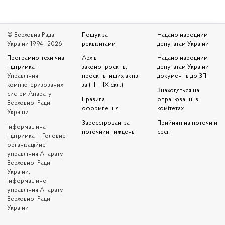
© Верховна Рада
Пошук за
Надано народним
України 1994—2026
реквізитами
депутатам України
Програмно-технічна
Архів
Надано народним
підтримка
—
законопроєктів,
депутатам України
Управління
проєктів інших актів
документів до ЗП
комп'ютеризованих
за ( III – IX скл.)
Знаходяться на
систем Апарату
Правила
опрацюванні в
Верховної Ради
оформлення
комітетах
України
Зареєстровані за
Прийняті на поточній
Iнформаційна
поточний тиждень
сесії
підтримка — Головне
організаційне
управління Апарату
Верховної Ради
України,
Інформаційне
управління Апарату
Верховної Ради
України