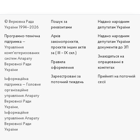
© Верховна Рада
Пошук за
Надано народним
України 1994—2026
реквізитами
депутатам України
Програмно-технічна
Архів
Надано народним
підтримка
—
законопроєктів,
депутатам України
Управління
проєктів інших актів
документів до ЗП
комп'ютеризованих
за ( III – IX скл.)
Знаходяться на
систем Апарату
Правила
опрацюванні в
Верховної Ради
оформлення
комітетах
України
Зареєстровані за
Прийняті на поточній
Iнформаційна
поточний тиждень
сесії
підтримка — Головне
організаційне
управління Апарату
Верховної Ради
України,
Інформаційне
управління Апарату
Верховної Ради
України