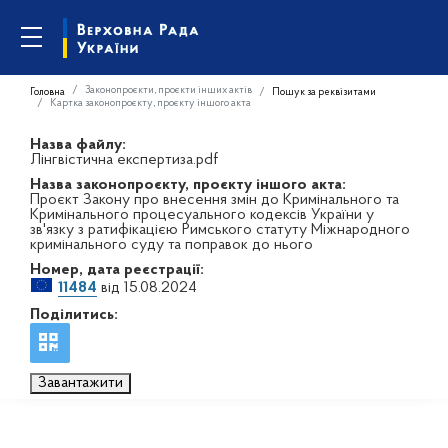
Законопроєкти, проєкти інших актів
Головна
Пошук за реквізитами
Картка законопроєкту, проєкту іншого акта
Назва файлу:
Лінгвістична експертиза.pdf
Назва законопроєкту, проєкту іншого акта:
Проєкт Закону про внесення змін до Кримінального та
Кримінального процесуального кодексів України у
зв'язку з ратифікацією Римського статуту Міжнародного
кримінального суду та поправок до нього
Номер, дата реєстрації:
11484
від 15.08.2024
Поділитись:
Завантажити