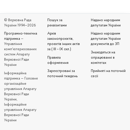
© Верховна Рада
Пошук за
Надано народним
України 1994—2026
реквізитами
депутатам України
Програмно-технічна
Архів
Надано народним
підтримка
—
законопроєктів,
депутатам України
Управління
проєктів інших актів
документів до ЗП
комп'ютеризованих
за ( III – IX скл.)
Знаходяться на
систем Апарату
Правила
опрацюванні в
Верховної Ради
оформлення
комітетах
України
Зареєстровані за
Прийняті на поточній
Iнформаційна
поточний тиждень
сесії
підтримка — Головне
організаційне
управління Апарату
Верховної Ради
України,
Інформаційне
управління Апарату
Верховної Ради
України