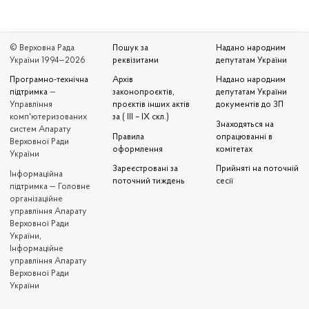
© Верховна Рада
Пошук за
Надано народним
України 1994—2026
реквізитами
депутатам України
Програмно-технічна
Архів
Надано народним
підтримка
—
законопроєктів,
депутатам України
Управління
проєктів інших актів
документів до ЗП
комп'ютеризованих
за ( III – IX скл.)
Знаходяться на
систем Апарату
Правила
опрацюванні в
Верховної Ради
оформлення
комітетах
України
Зареєстровані за
Прийняті на поточній
Iнформаційна
поточний тиждень
сесії
підтримка — Головне
організаційне
управління Апарату
Верховної Ради
України,
Інформаційне
управління Апарату
Верховної Ради
України