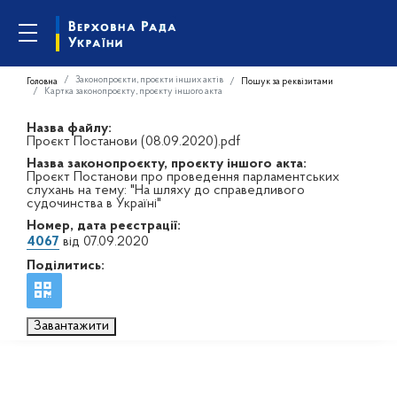
Законопроєкти, проєкти інших актів
Головна
Пошук за реквізитами
Картка законопроєкту, проєкту іншого акта
Назва файлу:
Проєкт Постанови (08.09.2020).pdf
Назва законопроєкту, проєкту іншого акта:
Проєкт Постанови про проведення парламентських
слухань на тему: "На шляху до справедливого
судочинства в Україні"
Номер, дата реєстрації:
4067
від 07.09.2020
Поділитись:
Завантажити