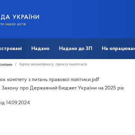
АДА УКРАЇНИ
и інших актів
єстровані
Надано
Надано до ЗП
На опрацюван
Картка законопроєкту, проєкту іншого акта
візитами
к комітету з питань правової політики.pdf
 Закону про Державний бюджет України на 2025 рік
ід 14.09.2024