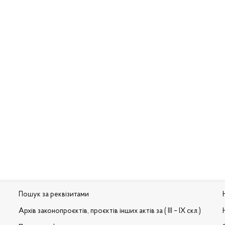
Пошук за реквізитами
Архів законопроєктів, проєктів інших актів за ( III – IX скл.)