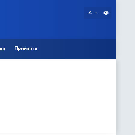
A
ні
Прийнято