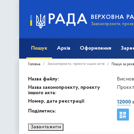
РАДА
ВЕРХОВНА Р
Законопроєкти, проєкт
Пошук
Архів
Оформлення
Заре
Законопроєкти, проєкти інших актів
Головна
Пошук за рек
Назва файлу:
Висново
Назва законопроєкту, проєкту
Проєкт
іншого акта:
Номер, дата реєстрації:
12000
в
Поділитись:
Завантажити