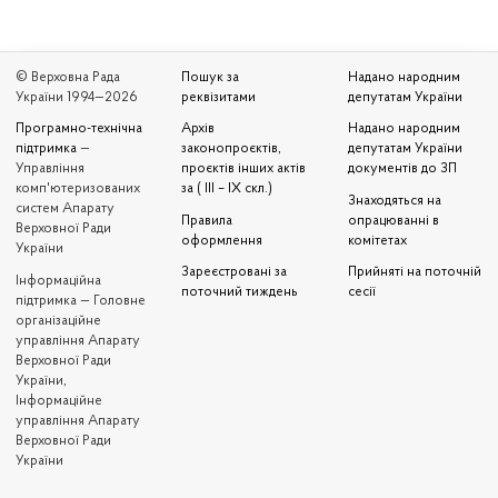
© Верховна Рада
Пошук за
Надано народним
України 1994—2026
реквізитами
депутатам України
Програмно-технічна
Архів
Надано народним
підтримка
—
законопроєктів,
депутатам України
Управління
проєктів інших актів
документів до ЗП
комп'ютеризованих
за ( III – IX скл.)
Знаходяться на
систем Апарату
Правила
опрацюванні в
Верховної Ради
оформлення
комітетах
України
Зареєстровані за
Прийняті на поточній
Iнформаційна
поточний тиждень
сесії
підтримка — Головне
організаційне
управління Апарату
Верховної Ради
України,
Інформаційне
управління Апарату
Верховної Ради
України