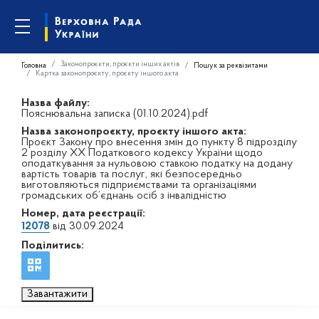
Законопроєкти, проєкти інших актів
Головна
Пошук за реквізитами
Картка законопроєкту, проєкту іншого акта
Назва файлу:
Пояснювальна записка (01.10.2024).pdf
Назва законопроєкту, проєкту іншого акта:
Проєкт Закону про внесення змін до пункту 8 підрозділу
2 розділу XX Податкового кодексу України щодо
оподаткування за нульовою ставкою податку на додану
вартість товарів та послуг, які безпосередньо
виготовляються підприємствами та організаціями
громадських об’єднань осіб з інвалідністю
Номер, дата реєстрації:
12078
від 30.09.2024
Поділитись:
Завантажити