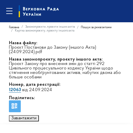
Законопроєкти, проєкти інших актів
Головна
Пошук за реквізитами
Картка законопроєкту, проєкту іншого акта
Назва файлу:
Проєкт Постанови до Закону (іншого Акта)
(24.09.2024).pdf
Назва законопроєкту, проєкту іншого акта:
Проєкт Закону про внесення змін до статті 292
Цивільного процесуального кодексу України щодо
стягнення необґрунтованих активів, набутих двома або
більше особами
Номер, дата реєстрації:
12063
від 24.09.2024
Поділитись:
Завантажити