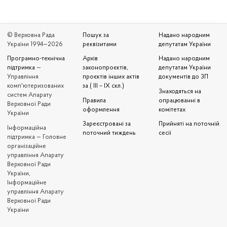
© Верховна Рада
Пошук за
Надано народним
України 1994—2026
реквізитами
депутатам України
Програмно-технічна
Архів
Надано народним
підтримка
—
законопроєктів,
депутатам України
Управління
проєктів інших актів
документів до ЗП
комп'ютеризованих
за ( III – IX скл.)
Знаходяться на
систем Апарату
Правила
опрацюванні в
Верховної Ради
оформлення
комітетах
України
Зареєстровані за
Прийняті на поточній
Iнформаційна
поточний тиждень
сесії
підтримка — Головне
організаційне
управління Апарату
Верховної Ради
України,
Інформаційне
управління Апарату
Верховної Ради
України