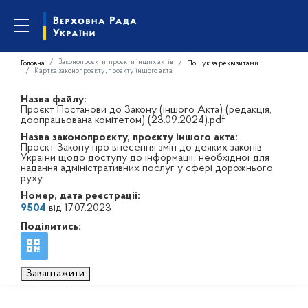
Законопроєкти, проєкти інших актів
Головна
Пошук за реквізитами
Картка законопроєкту, проєкту іншого акта
Назва файлу:
Проєкт Постанови до Закону (іншого Акта) (редакція,
доопрацьована комітетом) (23.09.2024).pdf
Назва законопроєкту, проєкту іншого акта:
Проєкт Закону про внесення змін до деяких законів
України щодо доступу до інформації, необхідної для
надання адміністративних послуг у сфері дорожнього
руху
Номер, дата реєстрації:
9504
від 17.07.2023
Поділитись:
Завантажити