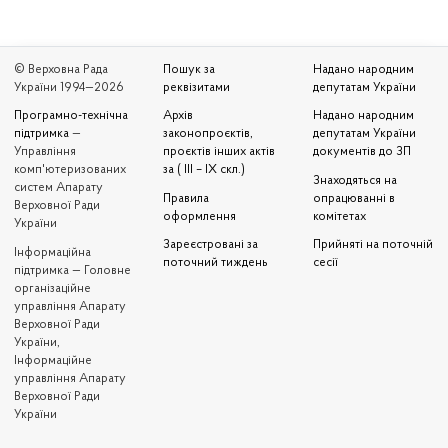
© Верховна Рада
Пошук за
Надано народним
України 1994—2026
реквізитами
депутатам України
Програмно-технічна
Архів
Надано народним
підтримка
—
законопроєктів,
депутатам України
Управління
проєктів інших актів
документів до ЗП
комп'ютеризованих
за ( III – IX скл.)
Знаходяться на
систем Апарату
Правила
опрацюванні в
Верховної Ради
оформлення
комітетах
України
Зареєстровані за
Прийняті на поточній
Iнформаційна
поточний тиждень
сесії
підтримка — Головне
організаційне
управління Апарату
Верховної Ради
України,
Інформаційне
управління Апарату
Верховної Ради
України