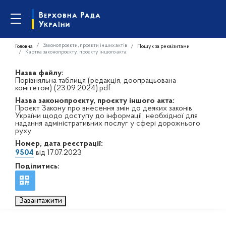
Законопроєкти, проєкти інших актів
Головна
Пошук за реквізитами
Картка законопроєкту, проєкту іншого акта
Назва файлу:
Порівняльна таблиця (редакція, доопрацьована
комітетом) (23.09.2024).pdf
Назва законопроєкту, проєкту іншого акта:
Проєкт Закону про внесення змін до деяких законів
України щодо доступу до інформації, необхідної для
надання адміністративних послуг у сфері дорожнього
руху
Номер, дата реєстрації:
9504
від 17.07.2023
Поділитись:
Завантажити