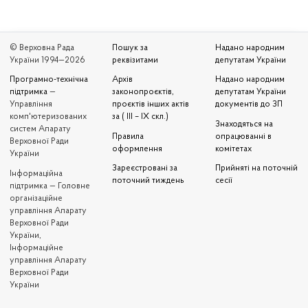
© Верховна Рада
Пошук за
Надано народним
України 1994—2026
реквізитами
депутатам України
Програмно-технічна
Архів
Надано народним
підтримка
—
законопроєктів,
депутатам України
Управління
проєктів інших актів
документів до ЗП
комп'ютеризованих
за ( III – IX скл.)
Знаходяться на
систем Апарату
Правила
опрацюванні в
Верховної Ради
оформлення
комітетах
України
Зареєстровані за
Прийняті на поточній
Iнформаційна
поточний тиждень
сесії
підтримка — Головне
організаційне
управління Апарату
Верховної Ради
України,
Інформаційне
управління Апарату
Верховної Ради
України