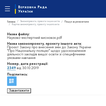
Законопроєкти, проєкти інших актів
Головна
Пошук за реквізитами
Картка законопроєкту, проєкту іншого акта
Назва файлу:
Науково-експертний висновок.pdf
Назва законопроєкту, проєкту іншого акта:
Проєкт Закону про внесення змін до Закону України
"Про Національну поліцію" щодо удосконалення
діяльності закладів вищої освіти зі специфічними
умовами навчання
Номер, дата реєстрації:
2349
від 30.10.2019
Поділитись:
Завантажити