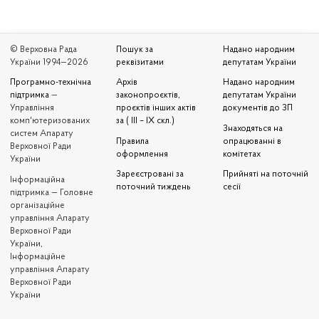
© Верховна Рада
Пошук за
Надано народним
України 1994—2026
реквізитами
депутатам України
Програмно-технічна
Архів
Надано народним
підтримка
—
законопроєктів,
депутатам України
Управління
проєктів інших актів
документів до ЗП
комп'ютеризованих
за ( III – IX скл.)
Знаходяться на
систем Апарату
Правила
опрацюванні в
Верховної Ради
оформлення
комітетах
України
Зареєстровані за
Прийняті на поточній
Iнформаційна
поточний тиждень
сесії
підтримка — Головне
організаційне
управління Апарату
Верховної Ради
України,
Інформаційне
управління Апарату
Верховної Ради
України