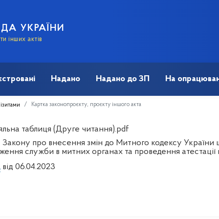
АДА УКРАЇНИ
и інших актів
єстровані
Надано
Надано до ЗП
На опрацюван
Картка законопроєкту, проєкту іншого акта
візитами
яльна таблиця (Друге читання).pdf
 Закону про внесення змін до Митного кодексу України
ження служби в митних органах та проведення атестації 
д
від 06.04.2023