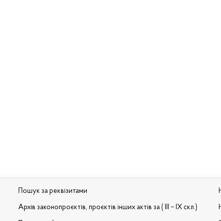
Пошук за реквізитами
Архів законопроєктів, проєктів інших актів за ( III – IX скл.)