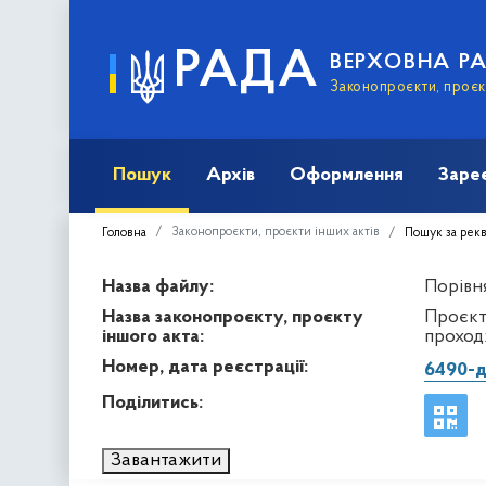
РАДА
ВЕРХОВНА Р
Законопроєкти, проєкт
Пошук
Архів
Оформлення
Заре
Законопроєкти, проєкти інших актів
Головна
Пошук за рек
Назва файлу:
Порівн
Назва законопроєкту, проєкту
Проєкт
іншого акта:
проход
Номер, дата реєстрації:
6490-
Поділитись:
Завантажити