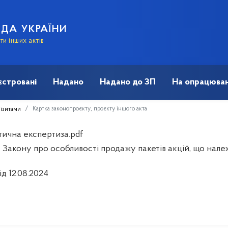
АДА УКРАЇНИ
и інших актів
єстровані
Надано
Надано до ЗП
На опрацюван
Картка законопроєкту, проєкту іншого акта
візитами
тична експертиза.pdf
Закону про особливості продажу пакетів акцій, що належ
ід 12.08.2024