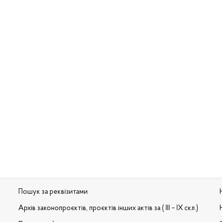
Пошук за реквізитами
Архів законопроєктів, проєктів інших актів за ( III – IX скл.)