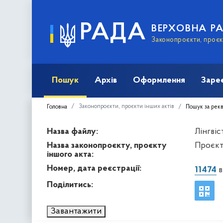
РАДА
ВЕРХОВНА Р
Законопроєкти, проєкт
Пошук
Архів
Оформлення
Заре
Законопроєкти, проєкти інших актів
Головна
Пошук за рек
Назва файлу:
Лінгвіс
Назва законопроєкту, проєкту
Проєкт 
іншого акта:
Номер, дата реєстрації:
11474
в
Поділитись:
Завантажити