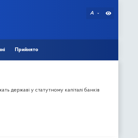
A
ні
Прийнято
ать державі у статутному капіталі банків