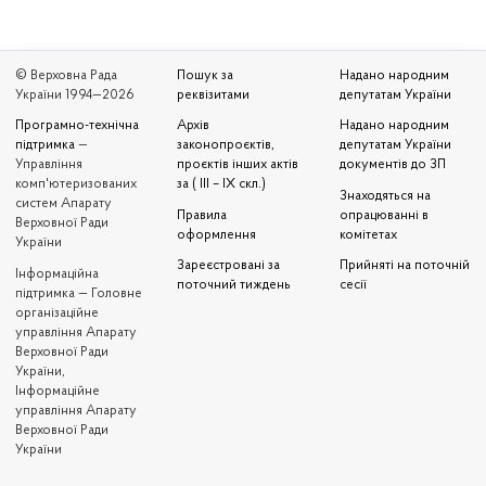
© Верховна Рада
Пошук за
Надано народним
України 1994—2026
реквізитами
депутатам України
Програмно-технічна
Архів
Надано народним
підтримка
—
законопроєктів,
депутатам України
Управління
проєктів інших актів
документів до ЗП
комп'ютеризованих
за ( III – IX скл.)
Знаходяться на
систем Апарату
Правила
опрацюванні в
Верховної Ради
оформлення
комітетах
України
Зареєстровані за
Прийняті на поточній
Iнформаційна
поточний тиждень
сесії
підтримка — Головне
організаційне
управління Апарату
Верховної Ради
України,
Інформаційне
управління Апарату
Верховної Ради
України