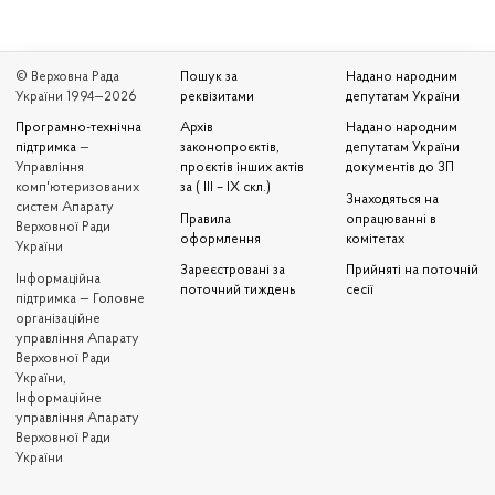
© Верховна Рада
Пошук за
Надано народним
України 1994—2026
реквізитами
депутатам України
Програмно-технічна
Архів
Надано народним
підтримка
—
законопроєктів,
депутатам України
Управління
проєктів інших актів
документів до ЗП
комп'ютеризованих
за ( III – IX скл.)
Знаходяться на
систем Апарату
Правила
опрацюванні в
Верховної Ради
оформлення
комітетах
України
Зареєстровані за
Прийняті на поточній
Iнформаційна
поточний тиждень
сесії
підтримка — Головне
організаційне
управління Апарату
Верховної Ради
України,
Інформаційне
управління Апарату
Верховної Ради
України