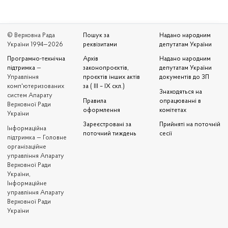
© Верховна Рада
Пошук за
Надано народним
України 1994—2026
реквізитами
депутатам України
Програмно-технічна
Архів
Надано народним
підтримка
—
законопроєктів,
депутатам України
Управління
проєктів інших актів
документів до ЗП
комп'ютеризованих
за ( III – IX скл.)
Знаходяться на
систем Апарату
Правила
опрацюванні в
Верховної Ради
оформлення
комітетах
України
Зареєстровані за
Прийняті на поточній
Iнформаційна
поточний тиждень
сесії
підтримка — Головне
організаційне
управління Апарату
Верховної Ради
України,
Інформаційне
управління Апарату
Верховної Ради
України