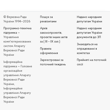
© Верховна Рада
Пошук за
Надано народним
України 1994—2026
реквізитами
депутатам України
Програмно-технічна
Архів
Надано народним
підтримка
—
законопроєктів,
депутатам України
Управління
проєктів інших актів
документів до ЗП
комп'ютеризованих
за ( III – IX скл.)
Знаходяться на
систем Апарату
Правила
опрацюванні в
Верховної Ради
оформлення
комітетах
України
Зареєстровані за
Прийняті на поточній
Iнформаційна
поточний тиждень
сесії
підтримка — Головне
організаційне
управління Апарату
Верховної Ради
України,
Інформаційне
управління Апарату
Верховної Ради
України