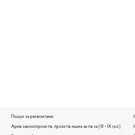
Пошук за реквізитами
Архів законопроєктів, проєктів інших актів за ( III – IX скл.)