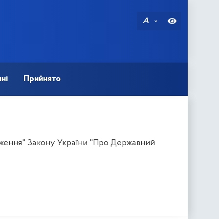
A
ні
Прийнято
ложення" Закону України "Про Державний