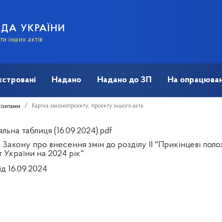
АДА УКРАЇНИ
и інших актів
єстровані
Надано
Надано до ЗП
На опрацюван
Картка законопроєкту, проєкту іншого акта
візитами
льна таблиця (16.09.2024).pdf
 Закону про внесення змін до розділу ІІ "Прикінцеві по
 України на 2024 рік"
ід 16.09.2024