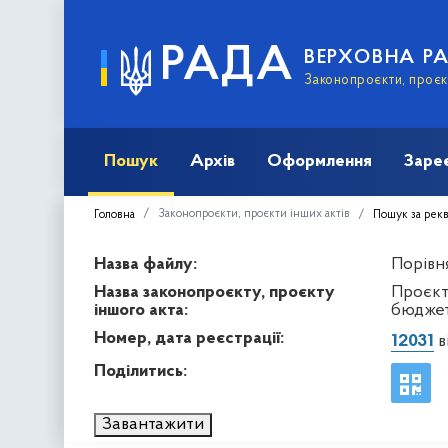
РАДА
ВЕРХОВНА Р
Законопроєкти, проєкт
Пошук
Архів
Оформлення
Заре
Законопроєкти, проєкти інших актів
Головна
Пошук за рек
Назва файлу:
Порівня
Назва законопроєкту, проєкту
Проєкт
іншого акта:
бюджет
Номер, дата реєстрації:
12031
в
Поділитись:
Завантажити