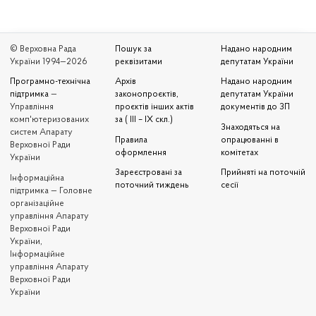
© Верховна Рада
Пошук за
Надано народним
України 1994—2026
реквізитами
депутатам України
Програмно-технічна
Архів
Надано народним
підтримка
—
законопроєктів,
депутатам України
Управління
проєктів інших актів
документів до ЗП
комп'ютеризованих
за ( III – IX скл.)
Знаходяться на
систем Апарату
Правила
опрацюванні в
Верховної Ради
оформлення
комітетах
України
Зареєстровані за
Прийняті на поточній
Iнформаційна
поточний тиждень
сесії
підтримка — Головне
організаційне
управління Апарату
Верховної Ради
України,
Інформаційне
управління Апарату
Верховної Ради
України