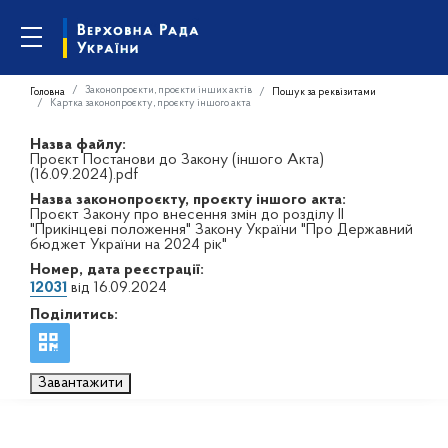
Законопроєкти, проєкти інших актів
Головна
Пошук за реквізитами
Картка законопроєкту, проєкту іншого акта
Назва файлу:
Проєкт Постанови до Закону (іншого Акта)
(16.09.2024).pdf
Назва законопроєкту, проєкту іншого акта:
Проєкт Закону про внесення змін до розділу ІІ
"Прикінцеві положення" Закону України "Про Державний
бюджет України на 2024 рік"
Номер, дата реєстрації:
12031
від 16.09.2024
Поділитись:
Завантажити