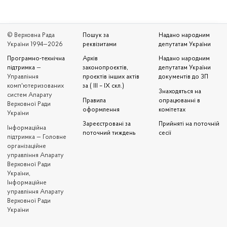
© Верховна Рада
Пошук за
Надано народним
України 1994—2026
реквізитами
депутатам України
Програмно-технічна
Архів
Надано народним
підтримка
—
законопроєктів,
депутатам України
Управління
проєктів інших актів
документів до ЗП
комп'ютеризованих
за ( III – IX скл.)
Знаходяться на
систем Апарату
Правила
опрацюванні в
Верховної Ради
оформлення
комітетах
України
Зареєстровані за
Прийняті на поточній
Iнформаційна
поточний тиждень
сесії
підтримка — Головне
організаційне
управління Апарату
Верховної Ради
України,
Інформаційне
управління Апарату
Верховної Ради
України