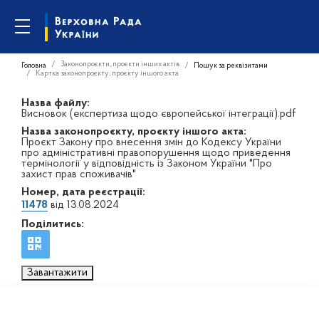
Законопроєкти, проєкти інших актів
Головна
Пошук за реквізитами
Картка законопроєкту, проєкту іншого акта
Назва файлу:
Висновок (експертиза щодо європейської інтеграції).pdf
Назва законопроєкту, проєкту іншого акта:
Проєкт Закону про внесення змін до Кодексу України
про адміністративні правопорушення щодо приведення
термінології у відповідність із Законом України "Про
захист прав споживачів"
Номер, дата реєстрації:
11478
від 13.08.2024
Поділитись:
Завантажити