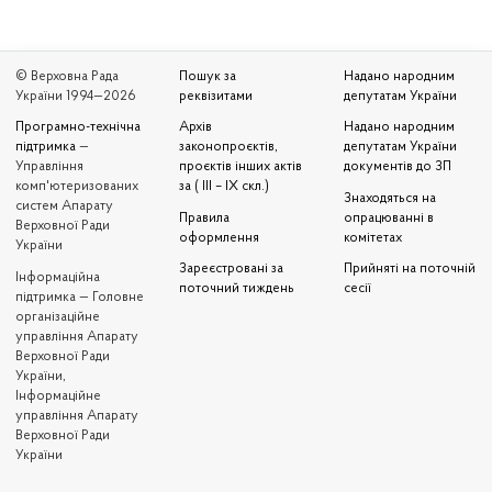
© Верховна Рада
Пошук за
Надано народним
України 1994—2026
реквізитами
депутатам України
Програмно-технічна
Архів
Надано народним
підтримка
—
законопроєктів,
депутатам України
Управління
проєктів інших актів
документів до ЗП
комп'ютеризованих
за ( III – IX скл.)
Знаходяться на
систем Апарату
Правила
опрацюванні в
Верховної Ради
оформлення
комітетах
України
Зареєстровані за
Прийняті на поточній
Iнформаційна
поточний тиждень
сесії
підтримка — Головне
організаційне
управління Апарату
Верховної Ради
України,
Інформаційне
управління Апарату
Верховної Ради
України