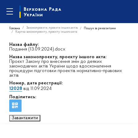
Законопроєкти, проєкти інших актів
Головна
Пошук за реквізитами
Картка законопроєкту, проєкту іншого акта
Назва файлу:
Подання (13.09.2024).docx
Назва законопроєкту, проєкту іншого акта:
Проєкт Закону про внесення змін до деяких
законодавчих актів України щодо вдосконалення
процедури підготовки проектів нормативно-правових
актів
Номер, дата реєстрації:
12028
від 11.09.2024
Поділитись:
Завантажити