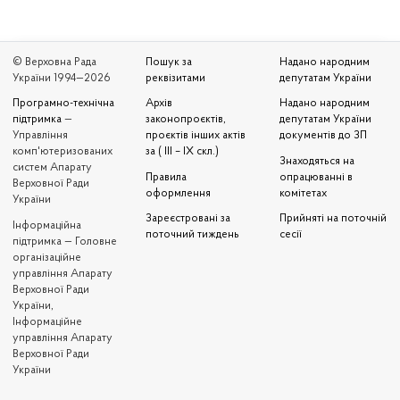
© Верховна Рада
Пошук за
Надано народним
України 1994—2026
реквізитами
депутатам України
Програмно-технічна
Архів
Надано народним
підтримка
—
законопроєктів,
депутатам України
Управління
проєктів інших актів
документів до ЗП
комп'ютеризованих
за ( III – IX скл.)
Знаходяться на
систем Апарату
Правила
опрацюванні в
Верховної Ради
оформлення
комітетах
України
Зареєстровані за
Прийняті на поточній
Iнформаційна
поточний тиждень
сесії
підтримка — Головне
організаційне
управління Апарату
Верховної Ради
України,
Інформаційне
управління Апарату
Верховної Ради
України