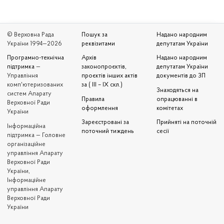
© Верховна Рада
Пошук за
Надано народним
України 1994—2026
реквізитами
депутатам України
Програмно-технічна
Архів
Надано народним
підтримка
—
законопроєктів,
депутатам України
Управління
проєктів інших актів
документів до ЗП
комп'ютеризованих
за ( III – IX скл.)
Знаходяться на
систем Апарату
Правила
опрацюванні в
Верховної Ради
оформлення
комітетах
України
Зареєстровані за
Прийняті на поточній
Iнформаційна
поточний тиждень
сесії
підтримка — Головне
організаційне
управління Апарату
Верховної Ради
України,
Інформаційне
управління Апарату
Верховної Ради
України