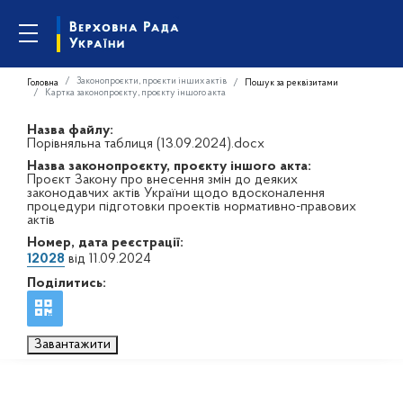
Законопроєкти, проєкти інших актів
Головна
Пошук за реквізитами
Картка законопроєкту, проєкту іншого акта
Назва файлу:
Порівняльна таблиця (13.09.2024).docx
Назва законопроєкту, проєкту іншого акта:
Проєкт Закону про внесення змін до деяких
законодавчих актів України щодо вдосконалення
процедури підготовки проектів нормативно-правових
актів
Номер, дата реєстрації:
12028
від 11.09.2024
Поділитись:
Завантажити