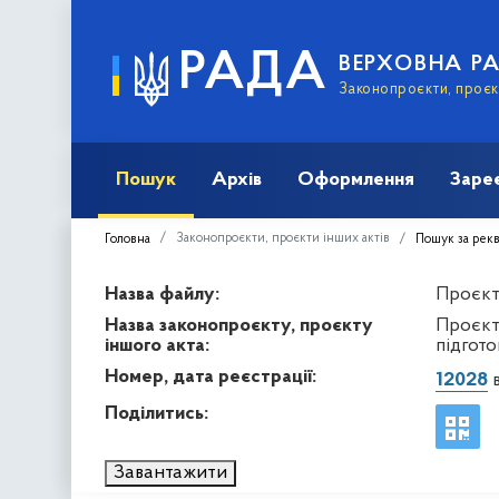
РАДА
ВЕРХОВНА Р
Законопроєкти, проєкт
Пошук
Архів
Оформлення
Заре
Законопроєкти, проєкти інших актів
Головна
Пошук за рек
Назва файлу:
Проєкт 
Назва законопроєкту, проєкту
Проєкт
іншого акта:
підгот
Номер, дата реєстрації:
12028
в
Поділитись:
Завантажити