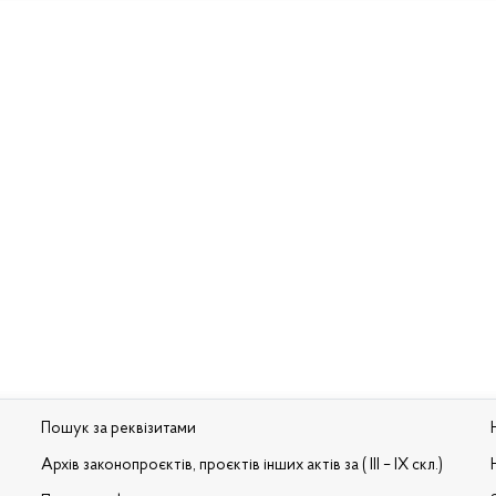
Пошук за реквізитами
Архів законопроєктів, проєктів інших актів за ( III – IX скл.)