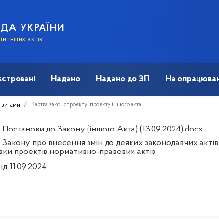
АДА УКРАЇНИ
и інших актів
єстровані
Надано
Надано до ЗП
На опрацюван
Картка законопроєкту, проєкту іншого акта
візитами
Постанови до Закону (іншого Акта) (13.09.2024).docx
 Закону про внесення змін до деяких законодавчих акті
овки проектів нормативно-правових актів
ід 11.09.2024