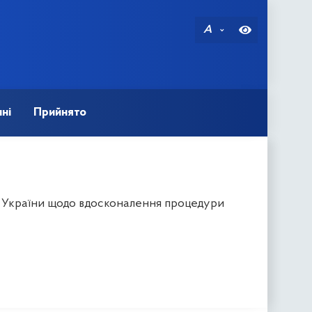
A
ні
Прийнято
в України щодо вдосконалення процедури