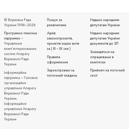
© Верховна Рада
Пошук за
Надано народним
України 1994—2026
реквізитами
депутатам України
Програмно-технічна
Архів
Надано народним
підтримка
—
законопроєктів,
депутатам України
Управління
проєктів інших актів
документів до ЗП
комп'ютеризованих
за ( III – IX скл.)
Знаходяться на
систем Апарату
Правила
опрацюванні в
Верховної Ради
оформлення
комітетах
України
Зареєстровані за
Прийняті на поточній
Iнформаційна
поточний тиждень
сесії
підтримка — Головне
організаційне
управління Апарату
Верховної Ради
України,
Інформаційне
управління Апарату
Верховної Ради
України