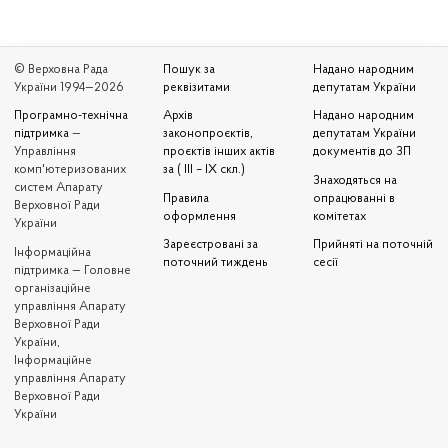
© Верховна Рада
Пошук за
Надано народним
України 1994—2026
реквізитами
депутатам України
Програмно-технічна
Архів
Надано народним
підтримка
—
законопроєктів,
депутатам України
Управління
проєктів інших актів
документів до ЗП
комп'ютеризованих
за ( III – IX скл.)
Знаходяться на
систем Апарату
Правила
опрацюванні в
Верховної Ради
оформлення
комітетах
України
Зареєстровані за
Прийняті на поточній
Iнформаційна
поточний тиждень
сесії
підтримка — Головне
організаційне
управління Апарату
Верховної Ради
України,
Інформаційне
управління Апарату
Верховної Ради
України