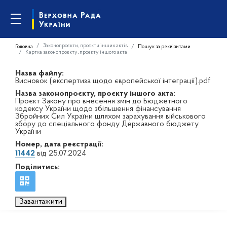
Законопроєкти, проєкти інших актів
Головна
Пошук за реквізитами
Картка законопроєкту, проєкту іншого акта
Назва файлу:
Висновок (експертиза щодо європейської інтеграції).pdf
Назва законопроєкту, проєкту іншого акта:
Проєкт Закону про внесення змін до Бюджетного
кодексу України щодо збільшення фінансування
Збройних Сил України шляхом зарахування військового
збору до спеціального фонду Державного бюджету
України
Номер, дата реєстрації:
11442
від 25.07.2024
Поділитись:
Завантажити