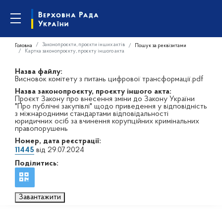
Законопроєкти, проєкти інших актів
Головна
Пошук за реквізитами
Картка законопроєкту, проєкту іншого акта
Назва файлу:
Висновок комітету з питань цифрової трансформації.pdf
Назва законопроєкту, проєкту іншого акта:
Проєкт Закону про внесення зміни до Закону України
"Про публічні закупівлі" щодо приведення у відповідність
з міжнародними стандартами відповідальності
юридичних осіб за вчинення корупційних кримінальних
правопорушень
Номер, дата реєстрації:
11445
від 29.07.2024
Поділитись:
Завантажити