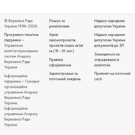
© Верховна Рада
Пошук за
Надано народним
України 1994—2026
реквізитами
депутатам України
Програмно-технічна
Архів
Надано народним
підтримка
—
законопроєктів,
депутатам України
Управління
проєктів інших актів
документів до ЗП
комп'ютеризованих
за ( III – IX скл.)
Знаходяться на
систем Апарату
Правила
опрацюванні в
Верховної Ради
оформлення
комітетах
України
Зареєстровані за
Прийняті на поточній
Iнформаційна
поточний тиждень
сесії
підтримка — Головне
організаційне
управління Апарату
Верховної Ради
України,
Інформаційне
управління Апарату
Верховної Ради
України