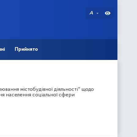
A
ні
Прийнято
ювання містобудівної діяльності" щодо
ння населення соціальної сфери