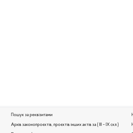
Пошук за реквізитами
Архів законопроєктів, проєктів інших актів за ( III – IX скл.)