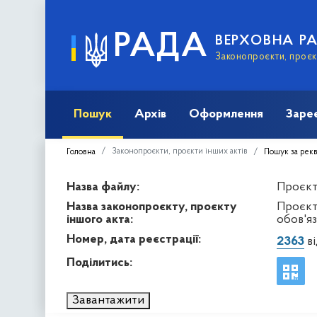
РАДА
ВЕРХОВНА Р
Законопроєкти, проєкт
Пошук
Архів
Оформлення
Заре
Законопроєкти, проєкти інших актів
Головна
Пошук за рек
Назва файлу:
Проєкт 
Назва законопроєкту, проєкту
Проєкт
іншого акта:
обов'я
Номер, дата реєстрації:
2363
ві
Поділитись:
Завантажити