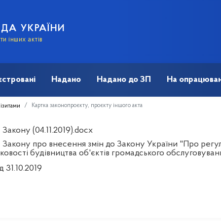
АДА УКРАЇНИ
и інших актів
єстровані
Надано
Надано до ЗП
На опрацюван
Картка законопроєкту, проєкту іншого акта
візитами
Закону (04.11.2019).docx
 Закону про внесення змін до Закону України "Про регул
зковості будівництва об'єктів громадського обслуговува
д 31.10.2019