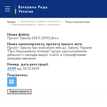
Законопроєкти, проєкти інших актів
Головна
Пошук за реквізитами
Картка законопроєкту, проєкту іншого акта
Назва файлу:
Проєкт Закону (04.11.2019).docx
Назва законопроєкту, проєкту іншого акта:
Проєкт Закону про внесення змін до Закону України
"Про Національну поліцію" щодо удосконалення
діяльності закладів вищої освіти зі специфічними
умовами навчання
Номер, дата реєстрації:
2349
від 30.10.2019
Поділитись:
Завантажити