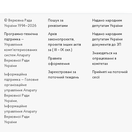
© Верховна Рада
Пошук за
Надано народним
України 1994—2026
реквізитами
депутатам України
Програмно-технічна
Архів
Надано народним
підтримка
—
законопроєктів,
депутатам України
Управління
проєктів інших актів
документів до ЗП
комп'ютеризованих
за ( III – IX скл.)
Знаходяться на
систем Апарату
Правила
опрацюванні в
Верховної Ради
оформлення
комітетах
України
Зареєстровані за
Прийняті на поточній
Iнформаційна
поточний тиждень
сесії
підтримка — Головне
організаційне
управління Апарату
Верховної Ради
України,
Інформаційне
управління Апарату
Верховної Ради
України