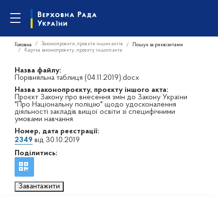
Законопроєкти, проєкти інших актів
Головна
Пошук за реквізитами
Картка законопроєкту, проєкту іншого акта
Назва файлу:
Порівняльна таблиця (04.11.2019).docx
Назва законопроєкту, проєкту іншого акта:
Проєкт Закону про внесення змін до Закону України
"Про Національну поліцію" щодо удосконалення
діяльності закладів вищої освіти зі специфічними
умовами навчання
Номер, дата реєстрації:
2349
від 30.10.2019
Поділитись:
Завантажити