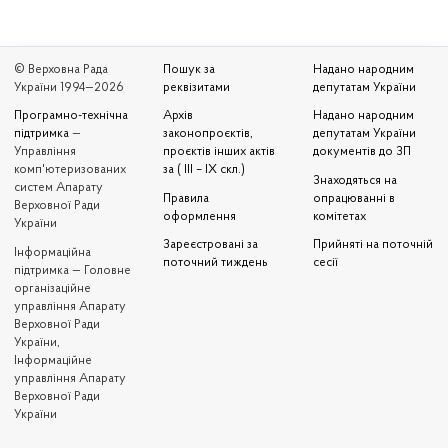
© Верховна Рада
Пошук за
Надано народним
України 1994—2026
реквізитами
депутатам України
Програмно-технічна
Архів
Надано народним
підтримка
—
законопроєктів,
депутатам України
Управління
проєктів інших актів
документів до ЗП
комп'ютеризованих
за ( III – IX скл.)
Знаходяться на
систем Апарату
Правила
опрацюванні в
Верховної Ради
оформлення
комітетах
України
Зареєстровані за
Прийняті на поточній
Iнформаційна
поточний тиждень
сесії
підтримка — Головне
організаційне
управління Апарату
Верховної Ради
України,
Інформаційне
управління Апарату
Верховної Ради
України