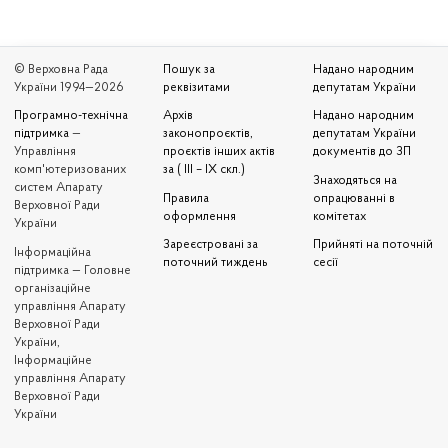
© Верховна Рада
Пошук за
Надано народним
України 1994—2026
реквізитами
депутатам України
Програмно-технічна
Архів
Надано народним
підтримка
—
законопроєктів,
депутатам України
Управління
проєктів інших актів
документів до ЗП
комп'ютеризованих
за ( III – IX скл.)
Знаходяться на
систем Апарату
Правила
опрацюванні в
Верховної Ради
оформлення
комітетах
України
Зареєстровані за
Прийняті на поточній
Iнформаційна
поточний тиждень
сесії
підтримка — Головне
організаційне
управління Апарату
Верховної Ради
України,
Інформаційне
управління Апарату
Верховної Ради
України