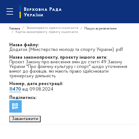
Законопроєкти, проєкти інших актів
Головна
Пошук за реквізитами
Картка законопроєкту, проєкту іншого акта
Назва файлу:
Додаток (Міністерство молоді та спорту України) .pdf
Назва законопроєкту, проєкту іншого акта:
Проєкт Закону про внесення змін до статті 49 Закону
України "Про фізичну культуру і спорт" щодо уточнення
вимог до фахівців, які мають право здійснювати
тренерську діяльність
Номер, дата реєстрації:
11470
від 09.08.2024
Поділитись:
Завантажити