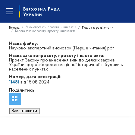
Законопроєкти, проєкти інших актів
Головна
Пошук за реквізитами
Картка законопроєкту, проєкту іншого акта
Назва файлу:
Науково-експертний висновок (Перше читання).pdf
Назва законопроєкту, проєкту іншого акта:
Проєкт Закону про внесення змін до деяких законів
України щодо збереження цінної історичної забудови в
населених пунктах
Номер, дата реєстрації:
11481
від 15.08.2024
Поділитись:
Завантажити