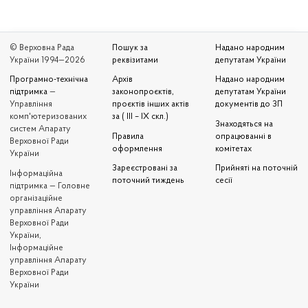
© Верховна Рада
Пошук за
Надано народним
України 1994—2026
реквізитами
депутатам України
Програмно-технічна
Архів
Надано народним
підтримка
—
законопроєктів,
депутатам України
Управління
проєктів інших актів
документів до ЗП
комп'ютеризованих
за ( III – IX скл.)
Знаходяться на
систем Апарату
Правила
опрацюванні в
Верховної Ради
оформлення
комітетах
України
Зареєстровані за
Прийняті на поточній
Iнформаційна
поточний тиждень
сесії
підтримка — Головне
організаційне
управління Апарату
Верховної Ради
України,
Інформаційне
управління Апарату
Верховної Ради
України