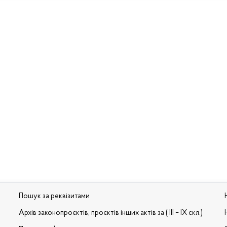
Пошук за реквізитами
Архів законопроєктів, проєктів інших актів за ( III – IX скл.)