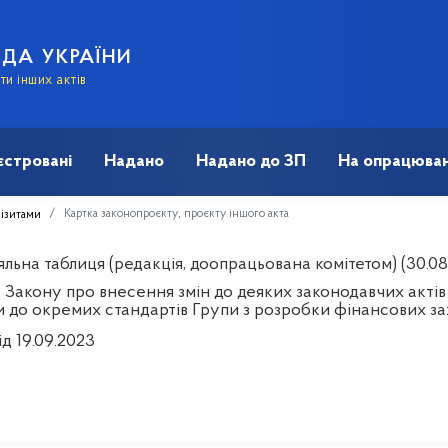
АДА УКРАЇНИ
и інших актів
єстровані
Надано
Надано до ЗП
На опрацюван
Картка законопроєкту, проєкту іншого акта
візитами
льна таблиця (редакція, доопрацьована комітетом) (30.08
 Закону про внесення змін до деяких законодавчих актів
и до окремих стандартів Групи з розробки фінансових за
ід 19.09.2023