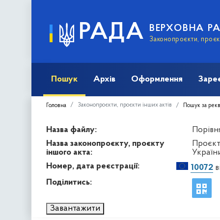
РАДА
ВЕРХОВНА Р
Законопроєкти, проєкт
Пошук
Архів
Оформлення
Заре
Законопроєкти, проєкти інших актів
Головна
Пошук за рек
Назва файлу:
Порівня
Назва законопроєкту, проєкту
Проєкт
іншого акта:
Україн
Номер, дата реєстрації:
10072
в
Поділитись:
Завантажити