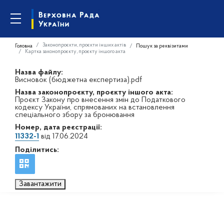
Законопроєкти, проєкти інших актів
Головна
Пошук за реквізитами
Картка законопроєкту, проєкту іншого акта
Назва файлу:
Висновок (бюджетна експертиза).pdf
Назва законопроєкту, проєкту іншого акта:
Проєкт Закону про внесення змін до Податкового
кодексу України, спрямованих на встановлення
спеціального збору за бронювання
Номер, дата реєстрації:
11332-1
від 17.06.2024
Поділитись:
Завантажити