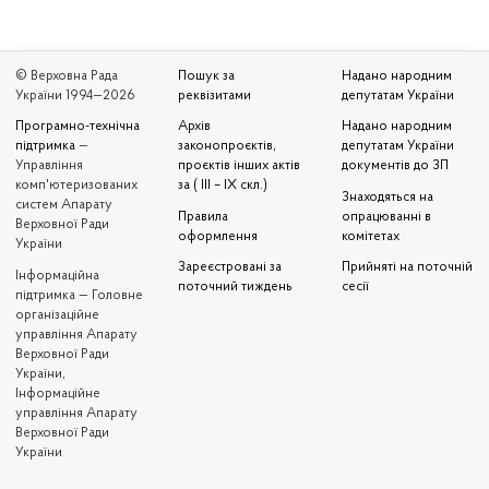
© Верховна Рада
Пошук за
Надано народним
України 1994—2026
реквізитами
депутатам України
Програмно-технічна
Архів
Надано народним
підтримка
—
законопроєктів,
депутатам України
Управління
проєктів інших актів
документів до ЗП
комп'ютеризованих
за ( III – IX скл.)
Знаходяться на
систем Апарату
Правила
опрацюванні в
Верховної Ради
оформлення
комітетах
України
Зареєстровані за
Прийняті на поточній
Iнформаційна
поточний тиждень
сесії
підтримка — Головне
організаційне
управління Апарату
Верховної Ради
України,
Інформаційне
управління Апарату
Верховної Ради
України